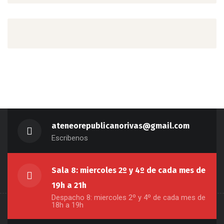
ateneorepublicanorivas@gmail.com
Escribenos
Sala 8: miercoles 2º y 4º de cada mes de
19h a 21h
Despacho 8: miercoles 2º y 4º de cada mes de
18h a 19h