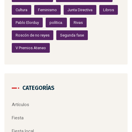
Cultura
Feminismo
Junta Directiva
Libros
Pablo Elorduy
política.
Rivas
Roscón de no reyes
Segunda fase
V Premios Ateneo
CATEGORÍAS
Artículos
Fiesta
Fiesta local