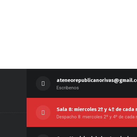
ateneorepublicanorivas@gmail.
Escribenos
Sala 8: miercoles 2º y 4º de cada
Despacho 8: miercoles 2º y 4º de cada