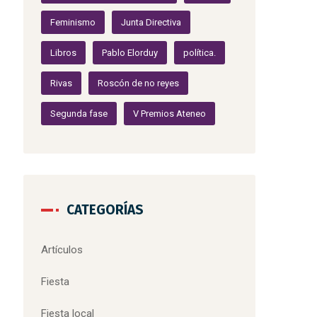
Feminismo
Junta Directiva
Libros
Pablo Elorduy
política.
Rivas
Roscón de no reyes
Segunda fase
V Premios Ateneo
CATEGORÍAS
Artículos
Fiesta
Fiesta local