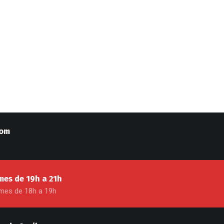
com
 mes de 19h a 21h
 mes de 18h a 19h